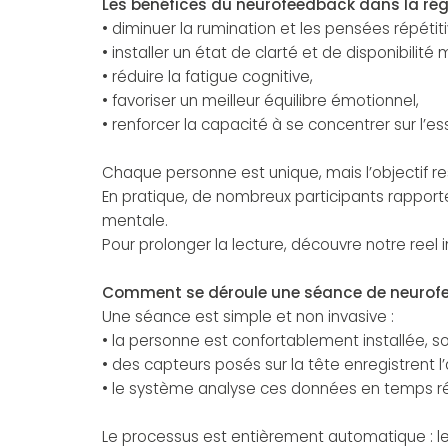
Les bénéfices du neurofeedback dans la rég
• diminuer la rumination et les pensées répétiti
• installer un état de clarté et de disponibilité
• réduire la fatigue cognitive,
• favoriser un meilleur équilibre émotionnel,
• renforcer la capacité à se concentrer sur l’ess
Chaque personne est unique, mais l’objectif res
En pratique, de nombreux participants rappor
mentale.
Pour prolonger la lecture, découvre notre ree
Comment se déroule une séance de neurof
Une séance est simple et non invasive :
• la personne est confortablement installée, 
• des capteurs posés sur la tête enregistrent l’
• le système analyse ces données en temps rée
Le processus est entièrement automatique : le