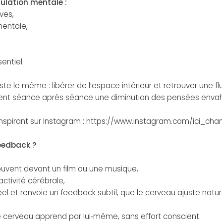
ulation mentale :
ves,
 mentale,
entiel.
te le même : libérer de l’espace intérieur et retrouver une fl
tent séance après séance une diminution des pensées envah
l inspirant sur Instagram : https://www.instagram.com/ici_c
eedback ?
souvent devant un film ou une musique,
activité cérébrale,
l et renvoie un feedback subtil, que le cerveau ajuste natur
 cerveau apprend par lui‑même, sans effort conscient.