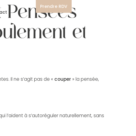
t Pensées
Prendre RDV
act
oulement et
s. Il ne s’agit pas de «
couper
» la pensée,
i l’aident à s’autoréguler naturellement, sans