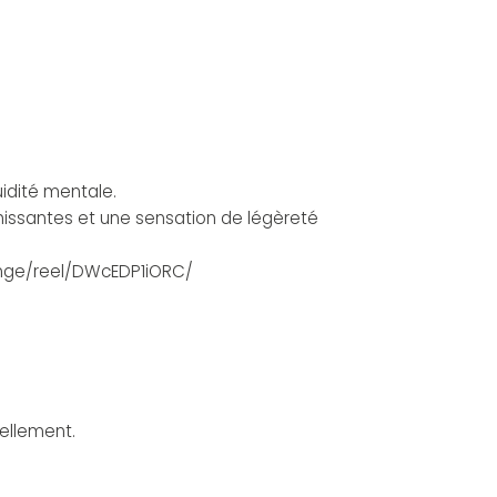
uidité mentale.
issantes et une sensation de légèreté
hange/reel/DWcEDP1iORC/
ellement.