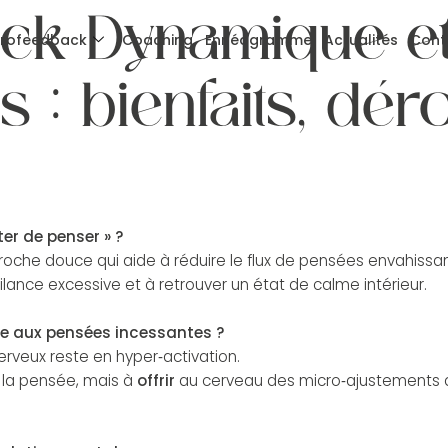
ck Dynamique e
rofeedback
Coaching
Ennéagramme
Actualités
Cont
 : bienfaits, dér
ter de penser » ?
che douce qui aide à réduire le flux de pensées envahissante
lance excessive et à retrouver un état de calme intérieur.
ce aux pensées incessantes ?
erveux reste en hyper‑activation.
la pensée, mais à
offrir
au cerveau des micro‑ajustements qu